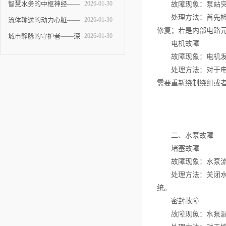
——大型泵站的建设与技
智慧水务的中枢神经——
2026-01-30
故障现象：泵站突然
处理方法：首先检查
术挑战
智能泵站技术革新与未来
流体输送的动力心脏——
2026-01-30
修复；若是内部电路
展望
全面剖析提升泵站的设计
城市静脉的守护者——深
2026-01-30
电机故障
与应用
度解析污水泵站的建设、
故障现象：电机发出
运维与未来
处理方法：对于电机
需要重新绕制绕组或
二、水泵故障
堵塞故障
故障现象：水泵流量
处理方法：关闭水泵
统。
密封故障
故障现象：水泵漏水