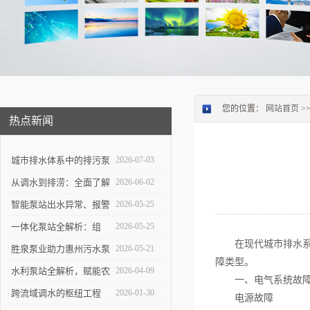
您的位置：
网站首页
>
热点新闻
城市排水体系中的排污泵
2026-07-03
站：功能定位与维护策略
从调水到排涝：全面了解
2026-06-02
大型泵站的功能与构造
智能泵站出水异常、报警
2026-05-25
频发怎么办？
一体化泵站全解析：组
2026-05-25
在现代城市排水系统
成、优势与应用实操指南
胜泉泵业助力惠州污水泵
2026-05-21
障类型。
站项目落地
水利泵站全解析，赋能农
2026-04-09
一、电气系统故
田灌溉与防洪排涝
跨流域调水的枢纽工程
2026-01-30
电源故障