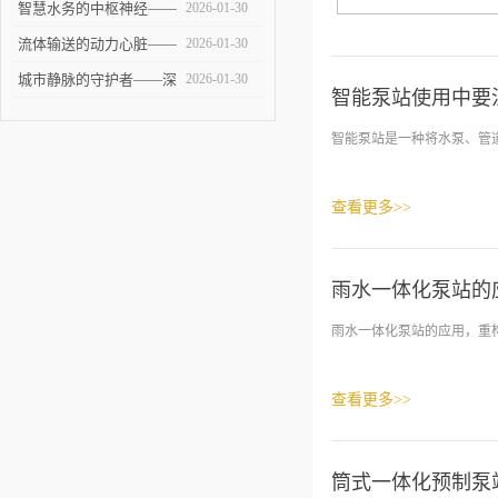
——大型泵站的建设与技
智慧水务的中枢神经——
2026-01-30
术挑战
智能泵站技术革新与未来
流体输送的动力心脏——
2026-01-30
展望
全面剖析提升泵站的设计
城市静脉的守护者——深
2026-01-30
智能泵站使用中要
与应用
度解析污水泵站的建设、
智能泵站是一种将水泵、管道
运维与未来
查看更多>>
雨水一体化泵站的
雨水一体化泵站的应用，重构
查看更多>>
筒式一体化预制泵