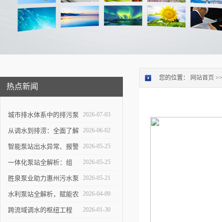
您的位置：
网站首页
>
热点新闻
城市排水体系中的排污泵
2026-07-03
站：功能定位与维护策略
从调水到排涝：全面了解
2026-06-02
大型泵站的功能与构造
智能泵站出水异常、报警
2026-05-25
频发怎么办？
一体化泵站全解析：组
2026-05-25
成、优势与应用实操指南
胜泉泵业助力惠州污水泵
2026-05-21
站项目落地
水利泵站全解析，赋能农
2026-04-09
田灌溉与防洪排涝
跨流域调水的枢纽工程
2026-01-30