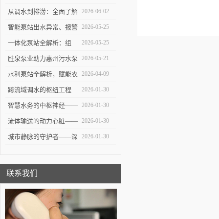
站：功能定位与维护策略
从调水到排涝：全面了解
2026-06-02
大型泵站的功能与构造
智能泵站出水异常、报警
2026-05-25
频发怎么办？
一体化泵站全解析：组
2026-05-25
成、优势与应用实操指南
胜泉泵业助力惠州污水泵
2026-05-21
站项目落地
水利泵站全解析，赋能农
2026-04-09
田灌溉与防洪排涝
跨流域调水的枢纽工程
2026-01-30
——大型泵站的建设与技
智慧水务的中枢神经——
2026-01-30
术挑战
智能泵站技术革新与未来
流体输送的动力心脏——
2026-01-30
展望
全面剖析提升泵站的设计
城市静脉的守护者——深
2026-01-30
与应用
度解析污水泵站的建设、
运维与未来
联系我们