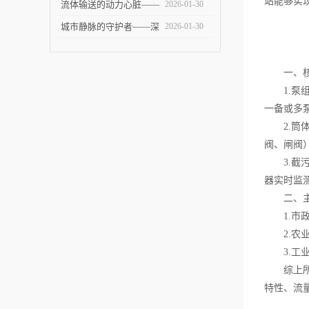
站能够实
术挑战
智能泵站技术革新与未来
流体输送的动力心脏——
2026-01-30
展望
全面剖析提升泵站的设计
城市静脉的守护者——深
2026-01-30
与应用
度解析污水泵站的建设、
运维与未来
一、核
1.泵组
一备或多
2.筒体
阀、闸阀
3.截污
器实时监
二、主
1.市政
2.农业
3.工业
综上所述
特性、流