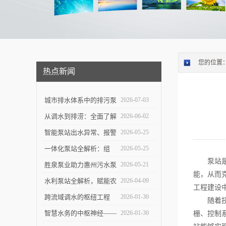
您的位置
热点新闻
城市排水体系中的排污泵
2026-07-03
站：功能定位与维护策略
从调水到排涝：全面了解
2026-06-02
大型泵站的功能与构造
智能泵站出水异常、报警
2026-05-25
频发怎么办？
一体化泵站全解析：组
2026-05-25
泵站是一
成、优势与应用实操指南
胜泉泵业助力惠州污水泵
2026-05-21
能，从而
站项目落地
水利泵站全解析，赋能农
2026-04-09
工程建设
田灌溉与防洪排涝
跨流域调水的枢纽工程
2026-01-30
随着技术
——大型泵站的建设与技
智慧水务的中枢神经——
2026-01-30
栅、控制