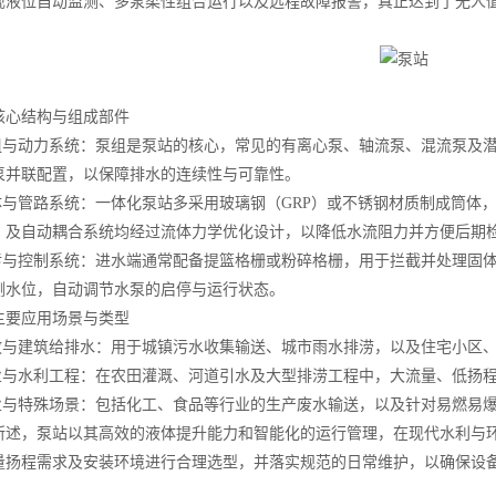
现液位自动监测、多泵柔性组合运行以及远程故障报警，真正达到了无人
心结构与组成部件
与动力系统：泵组是泵站的核心，常见的有离心泵、轴流泵、混流泵及潜
泵并联配置，以保障排水的连续性与可靠性。
与管路系统：一体化泵站多采用玻璃钢（GRP）或不锈钢材质制成筒体
）及自动耦合系统均经过流体力学优化设计，以降低水流阻力并方便后期
与控制系统：进水端通常配备提篮格栅或粉碎格栅，用于拦截并处理固体
测水位，自动调节水泵的启停与运行状态。
要应用场景与类型
与建筑给排水：用于城镇污水收集输送、城市雨水排涝，以及住宅小区、
与水利工程：在农田灌溉、河道引水及大型排涝工程中，大流量、低扬程
与特殊场景：包括化工、食品等行业的生产废水输送，以及针对易燃易爆
，泵站以其高效的液体提升能力和智能化的运行管理，在现代水利与环
量扬程需求及安装环境进行合理选型，并落实规范的日常维护，以确保设