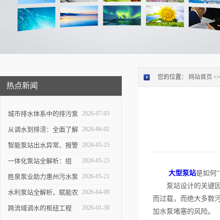
您的位置：
网站首页
>
热点新闻
城市排水体系中的排污泵
2026-07-03
站：功能定位与维护策略
从调水到排涝：全面了解
2026-06-02
大型泵站的功能与构造
智能泵站出水异常、报警
2026-05-25
频发怎么办？
一体化泵站全解析：组
2026-05-25
大型泵站
是如何“
成、优势与应用实操指南
胜泉泵业助力惠州污水泵
2026-05-21
泵站设计的关键因素
站项目落地
水利泵站全解析，赋能农
2026-04-09
而过载，而绝大多数污
田灌溉与防洪排涝
跨流域调水的枢纽工程
2026-01-30
加水泵堵塞的风险。