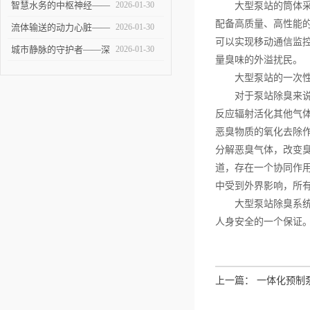
——大型泵站的建设与技
智慧水务的中枢神经——
2026-01-30
大型泵站的筒体采用良
配备高质量、高性能
术挑战
智能泵站技术革新与未来
流体输送的动力心脏——
2026-01-30
可以实现移动通信监控
展望
全面剖析提升泵站的设计
城市静脉的守护者——深
2026-01-30
量臭味的外溢扰民。
与应用
度解析污水泵站的建设、
大型泵站的一次性投
运维与未来
对于泵站除臭来说光
反应辐射活化其他气
恶臭物质的氧化去除
分解恶臭气体，改变
道，存在一个协同作用
中受到外界影响，所
大型泵站除臭系统现
人身安全的一个保证
上一篇：
一体化预制