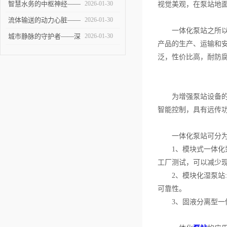
——大型泵站的建设与技
智慧水务的中枢神经——
2026-01-30
视觉美观，在泵站地
术挑战
智能泵站技术革新与未来
流体输送的动力心脏——
2026-01-30
一体化泵站之所以能
展望
全面剖析提升泵站的设计
城市静脉的守护者——深
2026-01-30
产品的生产、运输和
与应用
度解析污水泵站的建设、
泛，性价比高，耐防
运维与未来
为增强泵站设备的防
智能控制，具有远传
一体化泵站可分为污
1、模块式一体化泵
工厂测试，可以减少
2、模块化湿泵站:
可靠性。
3、固液分离型一体