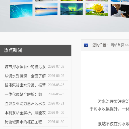
您的位置：
网站首页
>
热点新闻
城市排水体系中的排污泵
2026-07-03
站：功能定位与维护策略
从调水到排涝：全面了解
2026-06-02
大型泵站的功能与构造
智能泵站出水异常、报警
2026-05-25
频发怎么办？
一体化泵站全解析：组
2026-05-25
污水治理要注意治标
成、优势与应用实操指南
胜泉泵业助力惠州污水泵
2026-05-21
于污水收集提升，一
站项目落地
水利泵站全解析，赋能农
2026-04-09
田灌溉与防洪排涝
跨流域调水的枢纽工程
2026-01-30
泵站
不仅在污水