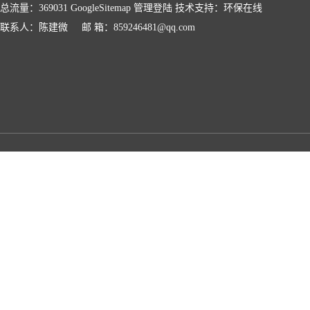
总流量：369031
GoogleSitemap
管理登陆
技术支持：
环保在线
联系人：陈建微 邮 箱：859246481@qq.com