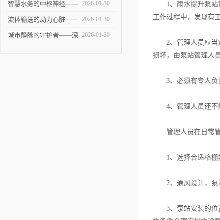
——大型泵站的建设与技
智慧水务的中枢神经——
2026-01-30
1、雨水提升泵站管
工作过程中，发现有
术挑战
智能泵站技术革新与未来
流体输送的动力心脏——
2026-01-30
展望
全面剖析提升泵站的设计
城市静脉的守护者——深
2026-01-30
2、管理人员应当定
与应用
度解析污水泵站的建设、
损坏，由泵站管理人
运维与未来
3、必须有专人负责
4、管理人员还不能
管理人员在日常管
1、选择合适格栅类
2、通风设计，泵站
3、泵站安装的位置