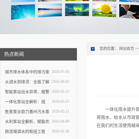
您的位置：
网站首页
>
热点新闻
城市排水体系中的排污泵
2026-07-03
站：功能定位与维护策略
从调水到排涝：全面了解
2026-06-02
大型泵站的功能与构造
智能泵站出水异常、报警
2026-05-25
频发怎么办？
一体化泵站全解析：组
2026-05-25
一体化雨水提升泵站
成、优势与应用实操指南
胜泉泵业助力惠州污水泵
2026-05-21
将雨水、给水从市政
站项目落地
水利泵站全解析，赋能农
2026-04-09
在我们的生活使用越
田灌溉与防洪排涝
跨流域调水的枢纽工程
2026-01-30