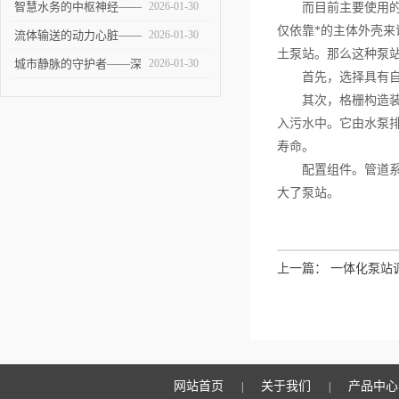
——大型泵站的建设与技
智慧水务的中枢神经——
2026-01-30
而目前主要使用的
仅依靠*的主体外壳来
术挑战
智能泵站技术革新与未来
流体输送的动力心脏——
2026-01-30
土泵站。那么这种泵
展望
全面剖析提升泵站的设计
城市静脉的守护者——深
2026-01-30
首先，选择具有自清
与应用
度解析污水泵站的建设、
其次，格栅构造装备
运维与未来
入污水中。它由水泵
寿命。
配置组件。管道系统
大了泵站。
上一篇：
一体化泵站
网站首页
关于我们
产品中心
|
|