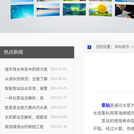
您的位置：
网站首页
>
热点新闻
城市排水体系中的排污泵
2026-07-03
站：功能定位与维护策略
从调水到排涝：全面了解
2026-06-02
大型泵站的功能与构造
智能泵站出水异常、报警
2026-05-25
频发怎么办？
一体化泵站全解析：组
2026-05-25
泵站
是通过水泵
成、优势与应用实操指南
胜泉泵业助力惠州污水泵
2026-05-21
水收集利用等海绵城
站项目落地
水利泵站全解析，赋能农
2026-04-09
泵站的使用寿命取决
田灌溉与防洪排涝
跨流域调水的枢纽工程
2026-01-30
开裂。经过计算，传统