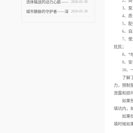
2、筒体采
术挑战
智能泵站技术革新与未来
流体输送的动力心脏——
2026-01-30
3、泵坑
展望
全面剖析提升泵站的设计
城市静脉的守护者——深
2026-01-30
4、质量
与应用
度解析污水泵站的建设、
5、配备
运维与未来
6、自动
7、使用
扰民；
8、*地
9、安装
10、一
了解了它
力，预制
泄露和损
如果预
填坑内，
如果挖掘
填时候如