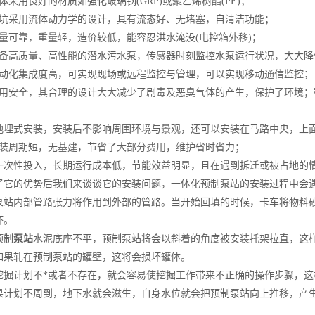
用良好的材质如强化玻璃钢(GRP)或聚乙烯树酯(PE)；
采用流体动力学的设计，具有流态好、无堵塞，自清洁功能；
可靠，重量轻，造价较低，能容忍洪水淹没(电控箱外移)；
高质量、高性能的潜水污水泵，传感器时刻监控水泵运行状况，大大降
化集成度高，可实现现场或远程监控与管理，可以实现移动通信监控；
安全，其合理的设计大大减少了剧毒及恶臭气体的产生，保护了环境；
埋式安装，安装后不影响周围环境与景观，还可以安装在马路中央，上
周期短，无基建，节省了大部分费用，维护省时省力；
次性投入，长期运行成本低，节能效益明显，且在遇到拆迁或被占地的情
的优势后我们来谈谈它的安装问题，一体化预制泵站的安装过程中会遇
泵站内部管路张力将作用到外部的管路。当开始回填的时候，卡车将物料
坏。
制
泵站
水泥底座不平，预制泵站将会以斜着的角度被安装托架拉直，这
如果轧在预制泵站的罐壁，这将会损坏罐体。
计划不*或者不存在，就会容易使挖掘工作带来不正确的操作步骤，这
果计划不周到，地下水就会滋生，自身水位就会把预制泵站向上推移，产