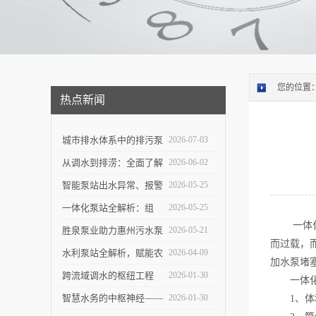
您的位置
热点新闻
城市排水体系中的排污泵
2026-07-03
站：功能定位与维护策略
从调水到排涝：全面了解
2026-06-02
大型泵站的功能与构造
智能泵站出水异常、报警
2026-05-25
频发怎么办？
一体化泵站全解析：组
2026-05-25
一体化
成、优势与应用实操指南
胜泉泵业助力惠州污水泵
2026-05-21
而过载，
站项目落地
水利泵站全解析，赋能农
2026-04-09
加水泵堵
田灌溉与防洪排涝
跨流域调水的枢纽工程
2026-01-30
一体化预
——大型泵站的建设与技
智慧水务的中枢神经——
2026-01-30
1、体积