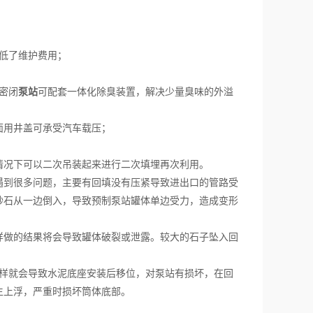
低了维护费用；
密闭
泵站
可配套一体化除臭装置，解决少量臭味的外溢
面用井盖可承受汽车载压；
况下可以二次吊装起来进行二次填埋再次利用。
到很多问题，主要有回填没有压紧导致进出口的管路受
砂石从一边倒入，导致预制泵站罐体单边受力，造成变形
样做的结果将会导致罐体破裂或泄露。较大的石子坠入回
样就会导致水泥底座安装后移位，对泵站有损坏，在回
生上浮，严重时损坏筒体底部。