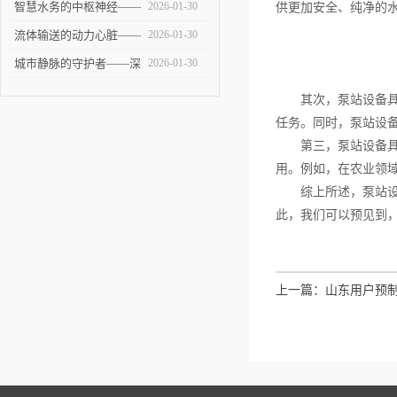
——大型泵站的建设与技
智慧水务的中枢神经——
2026-01-30
供更加安全、纯净的
术挑战
智能泵站技术革新与未来
流体输送的动力心脏——
2026-01-30
展望
全面剖析提升泵站的设计
城市静脉的守护者——深
2026-01-30
与应用
度解析污水泵站的建设、
其次，泵站设备具有
运维与未来
任务。同时，泵站设
第三，泵站设备具有
用。例如，在农业领
综上所述，泵站设备
此，我们可以预见到
上一篇：
山东用户预