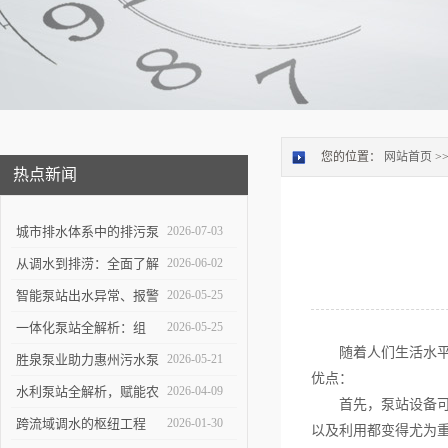
您的位置：
网站首页
>
热点新闻
城市排水体系中的排污泵
2026-07-03
站：功能定位与维护策略
从调水到排涝：全面了解
2026-06-02
大型泵站的功能与构造
智能泵站出水异常、报警
2026-05-25
频发怎么办？
一体化泵站全解析：组
2026-05-25
随着人们生活水平的
成、优势与应用实操指南
胜泉泵业助力惠州污水泵
2026-05-21
优点：
站项目落地
水利泵站全解析，赋能农
2026-04-09
首先，泵站设备可以
田灌溉与防洪排涝
跨流域调水的枢纽工程
2026-01-30
以及利用都变得尤为