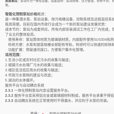
高度集成：
泵站作为一体化设备，成套提供：泵站筒体、压力管道、检修平台、
等。
智能化预制泵站价格
概述：
是一种集潜水泵、泵站设备、除污格栅设备、控制系统及远程监控系
极其简便。目前在国内市政行业成为一个新的泵站建设发展优势：
成本节约：泵站为成套供应，所有内部安装调试工作在工厂内完成，
了业主的整体投资。
使用寿命：泵站筒体材质为玻璃钢材质，内部配件使用SUS304和
检修方便：水泵和提篮格栅全部配有导轨，检修时可以快速的拆除
功能扩展：预留通讯接口，方便客户集中化管理。
适用范围：
1.生活小区或农村社区污水的收集与输送；
2.城镇污水处理厂污水的收集与输送；
3.城区低洼低区雨水的收集与输送；
4.市政污水管网的建设与改造；
5.湖泊的水体循环。
服务平台与自动耦合系统
2.3.1
一体化预制泵站内宜设置服务平台。
2.3.2
服务平台宜采用铝合金或玻璃钢材料制成，服务平台承重不得低于
2.3.3
自动耦合系统在正常使用时不得漏水，并应利于水泵的吊装。
产品：