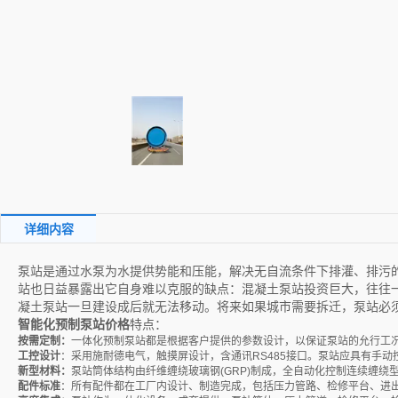
详细内容
泵站是通过水泵为水提供势能和压能，解决无自流条件下排灌、排污
站也日益暴露出它自身难以克服的缺点：混凝土泵站投资巨大，往往
凝土泵站一旦建设成后就无法移动。将来如果城市需要拆迁，泵站必
智能化预制泵站价格
特点：
按需定制：
一体化预制泵站都是根据客户提供的参数设计，以保证泵站的允行工
工控设计
：采用施耐德电气，触摸屏设计，含通讯RS485接口。泵站应具有手
新型材料：
泵站筒体结构由纤维缠绕玻璃钢(GRP)制成，全自动化控制连续缠
配件标准
：所有配件都在工厂内设计、制造完成，包括压力管路、检修平台、进