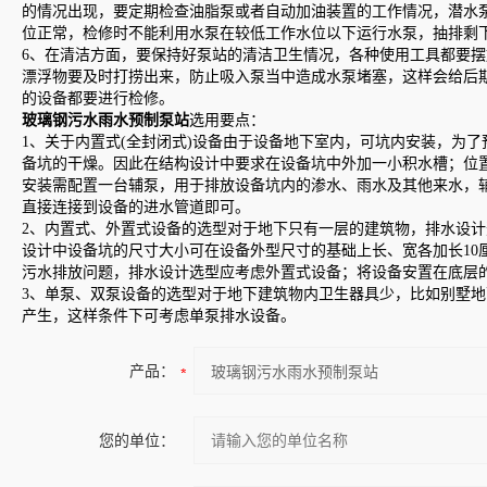
的情况出现，要定期检查油脂泵或者自动加油装置的工作情况，潜水
位正常，检修时不能利用水泵在较低工作水位以下运行水泵，抽排剩
6、在清洁方面，要保持好泵站的清洁卫生情况，各种使用工具都要
漂浮物要及时打捞出来，防止吸入泵当中造成水泵堵塞，这样会给后
的设备都要进行检修。
玻璃钢污水雨水预制泵站
选用要点：
1、关于内置式(全封闭式)设备由于设备地下室内，可坑内安装，为
备坑的干燥。因此在结构设计中要求在设备坑中外加一小积水槽；位
安装需配置一台辅泵，用于排放设备坑内的渗水、雨水及其他来水，
直接连接到设备的进水管道即可。
2、内置式、外置式设备的选型对于地下只有一层的建筑物，排水设计
设计中设备坑的尺寸大小可在设备外型尺寸的基础上长、宽各加长10
污水排放问题，排水设计选型应考虑外置式设备；将设备安置在底层
3、单泵、双泵设备的选型对于地下建筑物内卫生器具少，比如别墅
产生，这样条件下可考虑单泵排水设备。
产品：
您的单位：