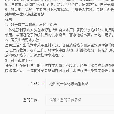
5、注意减少对周围环境的影响，结合当地条件，使泵站与居住房子
6、放置地址状况：主要看地下水文状况，土壤是否枯燥，泵站上面
地埋式一体化玻璃钢泵站
优势：
1、对于城市建筑群、居民生活群
一体化预制泵站安装在水源附近和自来水厂往居民供水途经处，利用
使用。从而避免了传统使用的供水设备、蓄水池成本高，土地占用多
2、居民生活污水排放
居民生活产生的污水采用直排方式，容易造成堵塞和周围水源污染的
自动运行截污、提升工作。将污水中固态物、纤维物搅匀，仅允许通过
放流畅无堵塞，迅速运往污水处理厂。
3、对于市政工业
许多工厂在炼制生产的同时排放大量工业废水，这些污水虽然经过处
围水体污染。一体化预制泵站同样可以对污水进行进一步搅匀处理，
产品：
您的单位：