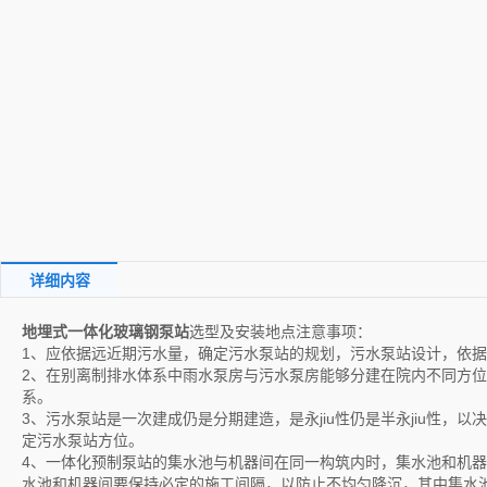
详细内容
地埋式一体化玻璃钢泵站
选型及安装地点注意事项：
1、应依据远近期污水量，确定污水泵站的规划，污水泵站设计，依
2、在别离制排水体系中雨水泵房与污水泵房能够分建在院内不同方
系。
3、污水泵站是一次建成仍是分期建造，是永jiu性仍是半永jiu性
定污水泵站方位。
4、一体化预制泵站的集水池与机器间在同一构筑内时，集水池和机器
水池和机器间要保持必定的施工间隔，以防止不均匀降沉，其中集水