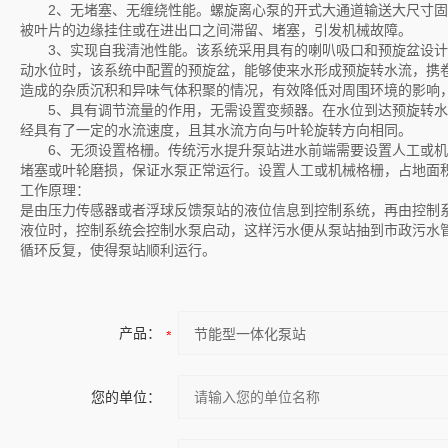
2、无堵塞、无缠绕性能。螺旋离心泵的开式大通道输送大尺寸固
被叶片的边缘挂住或在进出口之间滞留、堵塞，引发机械故障。
3、实现自我清池性能。该系统采用具有的喇叭吸口和预旋盆设计
动水位时，该系统中配置的预旋盆，能够使来水形成预旋转水流，携
造成的杂质沉积和异味气体积聚的情况，有效降低对周围环境的影响
5、具有调节流量的作用，无需设置变频器。在水位到达预旋转水
经具有了一定的水流速度，且其水流方向与叶轮旋转方向相同。
6、无须设置格栅。传统污水提升泵站进水前端需要设置人工或机
堵塞或叶轮磨损，保证水泵正常运行。设置人工或机械格栅，占地面
工作原理：
是由压力传感器或者浮球反馈泵站的液位信息到控制系统，再由控制
液位时，控制系统会控制水泵启动，这样污水便从泵站抽到市政污水
循环反复，使得泵站顺利运行。
产品：
您的单位：