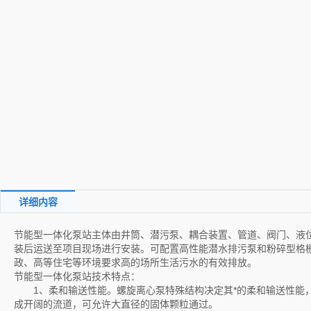
详细内容
节能型一体化泵站主体由井筒、潜污泵、耦合装置、管道、阀门、液
装后运送至项目现场进行安装。可配置高性能潜水排污泵和粉碎型格
政、高等住宅等环境要求高的场所生活污水的有效排放。
节能型一体化泵站技术特点：
1、柔和输送性能。螺旋离心泵特殊结构决定其*的柔和输送性能，
成开阔的流道，可允许大直径的固体颗粒通过。