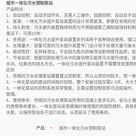
城市一体化污水预制泵站
产品特点：
1、自动控制：自动浮动开关，无需人工操作；双路控制：自动及手
2、紧凑：一体化污水提升泵站装置的设计非常紧凑，即使在有限的
3、持久耐用：污水提升装置箱体材质为不锈钢或聚乙烯耐腐蚀材料制
情况下，可用10年：
4、多用途：一体化污水提升泵站装置系列适用于各种场合使用，接
5、处理量大：容量可靠的污水提升装置专门设计用于处理大量污废
6、密闭性好：无异昧泄出，不会因为泵内异昧泄出影响居住品质；
7、节省投资：既能切割处理污水中的废杂物又能将污水提升排放，
水坑、化粪池的排水方式，一体化污水提升泵站装置不需要改变建筑
区别
1、传统的污水处理泵站需要建立控制室，所以占用空间较大，而一
2、一体化泵站的建设时间相对较短，整个安装过程仅需2-3天，大大
3、一体化泵站的控制系统非常智能，无需设置控制室即可远程操作
管理。
4、使用寿命：传统的污水处理泵站所用的混凝土是多孔的，会与土
的使用寿命更长，一体化泵站采用玻璃纤维增强的热固性塑料，具有
水泵，以保持泵站处于运行状态，从而延长了使用寿命。
产品：