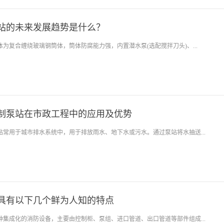
站的未来发展趋势是什么？
为复合缠绕玻璃钢筒体，筒体防腐能力强，内置潜水泵(选配搅拌刀头)、...
制泵站在市政工程中的应用及优势
站常用于城市排水系统中，用于排放雨水、地下水或污水。通过泵站将水抽送...
具有以下几个鲜为人知的特点
种集成化的消防设备，主要由控制柜、泵组、进口管道、出口管道等部件组成...