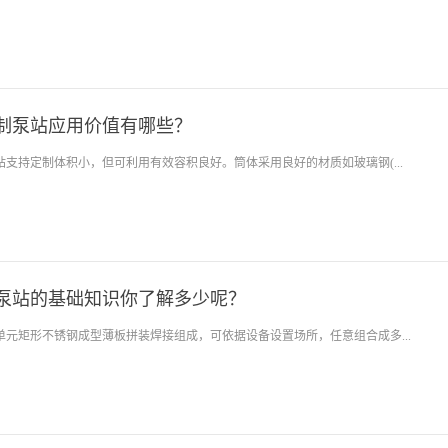
制泵站应用价值有哪些？
站支持定制体积小，但可利用有效容积良好。筒体采用良好的材质如玻璃钢(...
泵站的基础知识你了解多少呢？
单元矩形不锈钢成型薄板拼装焊接组成，可依据设备设置场所，任意组合成多...