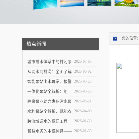
您的位置
热点新闻
城市排水体系中的排污泵
2026-07-03
站：功能定位与维护策略
从调水到排涝：全面了解
2026-06-02
大型泵站的功能与构造
智能泵站出水异常、报警
2026-05-25
频发怎么办？
一体化泵站全解析：组
2026-05-25
成、优势与应用实操指南
胜泉泵业助力惠州污水泵
2026-05-21
站项目落地
水利泵站全解析，赋能农
2026-04-09
田灌溉与防洪排涝
跨流域调水的枢纽工程
2026-01-30
——大型泵站的建设与技
智慧水务的中枢神经——
2026-01-30