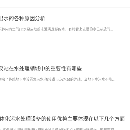
出水的各种原因分析
体内有空气(1)水泵启动前未灌满足够的水，有时看上去灌的水已从放气...
泵站在水处理领域中的重要性有哪些
决了传统地下室设置集污水池(箱)配以污水泵的弊端，当地下室污水不能...
一体化污水处理设备的使用优势主要体现在以下几个方面
化污水处理利用膜组件进行的固液分离过程取代了传统的沉降过程，能有效的...