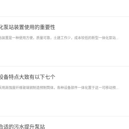
化泵站装置使用的重要性
站装置是一种使用方便，质量可靠，土建工作少，成本较低的新型一体化泵站...
设备特点大致有以下七个
采用高强度纤维玻璃钢制造预制筒体，各种设备部件一体化置于这一可移动预...
合适的污水提升泵站