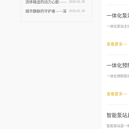
术挑战
智能泵站技术革新与未来
流体输送的动力心脏——
2026-01-30
展望
全面剖析提升泵站的设计
城市静脉的守护者——深
2026-01-30
一体化泵
与应用
度解析污水泵站的建设、
一体化泵站主体
运维与未来
查看更多>>
一体化预
一体化预制泵
查看更多>>
智能泵站
智能泵站是一