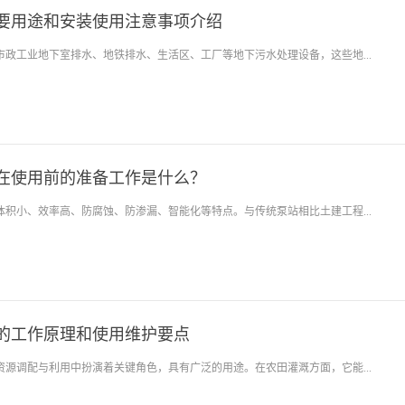
要用途和安装使用注意事项介绍
市政工业地下室排水、地铁排水、生活区、工厂等地下污水处理设备，这些地...
在使用前的准备工作是什么？
体积小、效率高、防腐蚀、防渗漏、智能化等特点。与传统泵站相比土建工程...
的工作原理和使用维护要点
资源调配与利用中扮演着关键角色，具有广泛的用途。在农田灌溉方面，它能...